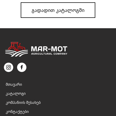
ᲒᲐᲓᲐᲓᲘᲗ ᲙᲐᲢᲐᲚᲝᲒᲨᲘ
მთავარი
კატალოგი
კომპანიის შესახებ
კონტაქტები