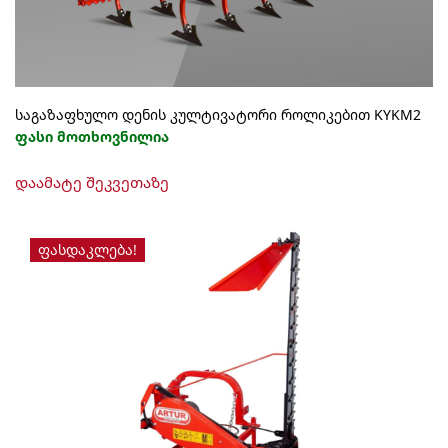
product
page
საგაზაფხულო დენის კულტივატორი როლიკებით KYKM2
ფასი მოთხოვნილია
დაამატე შეკვეთაზე
ᲤᲐᲡᲓᲐᲙᲚᲔᲑᲐ!