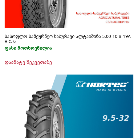
product
page
სასოფლო-სამეურნეო საბურავი ალტაიშინა 5.00-10 В-19А
н.с. 6
ფასი მოთხოვნილია
დაამატე შეკვეთაზე