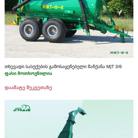
may
be
chosen
on
the
product
page
თხევადი სასუქების გამოსაყენებელი მანქანა MJT 3/6
ფასი მოთხოვნილია
დაამატე შეკვეთაზე