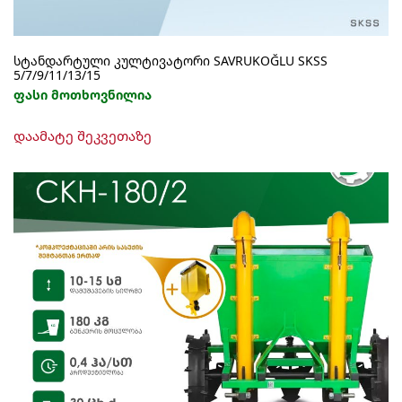
სტანდარტული კულტივატორი SAVRUKOĞLU SKSS
5/7/9/11/13/15
ფასი მოთხოვნილია
This
დაამატე შეკვეთაზე
product
has
multiple
variants.
The
options
may
be
chosen
on
the
product
page