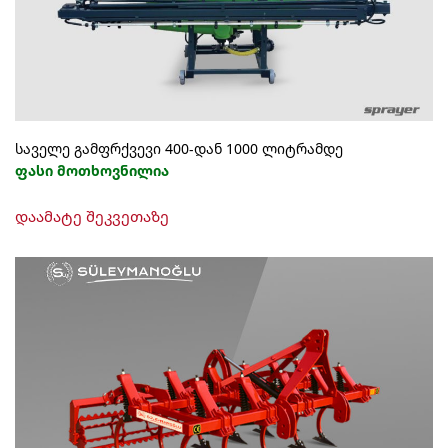
საველე გამფრქვევი 400-დან 1000 ლიტრამდე
ფასი მოთხოვნილია
This
დაამატე შეკვეთაზე
product
has
multiple
variants.
The
options
may
be
chosen
on
the