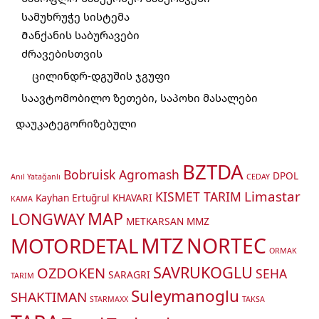
სამუხრუჭე სისტემა
Მანქანის საბურავები
ძრავებისთვის
ცილინდრ-დგუშის ჯგუფი
საავტომობილო ზეთები, საპოხი მასალები
დაუკატეგორიზებული
BZTDA
Bobruisk Agromash
DPOL
Anıl Yatağanlı
CEDAY
Limastar
KISMET TARIM
Kayhan Ertuğrul
KHAVARI
KAMA
MAP
LONGWAY
METKARSAN
MMZ
MTZ
MOTORDETAL
NORTEC
ORMAK
SAVRUKOGLU
OZDOKEN
SEHA
SARAGRI
TARIM
Suleymanoglu
SHAKTIMAN
STARMAXX
TAKSA