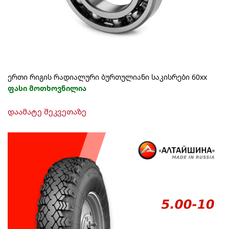
ერთი რიგის რადიალური ბურთულიანი საკისრები 60xx
ფასი მოთხოვნილია
This
დაამატე შეკვეთაზე
product
has
multiple
variants.
The
options
may
be
chosen
on
the