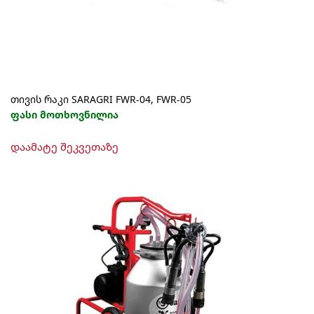
თივის რაკი SARAGRI FWR-04, FWR-05
ფასი მოთხოვნილია
This
დაამატე შეკვეთაზე
product
has
multiple
variants.
The
options
may
be
chosen
on
the