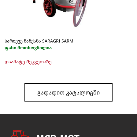
product
page
სარძევე მანქანა SARAGRI SARM
ფასი მოთხოვნილია
This
დაამატე შეკვეთაზე
product
has
multiple
variants.
The
ᲒᲐᲓᲐᲓᲘᲗ ᲙᲐᲢᲐᲚᲝᲒᲨᲘ
options
may
be
chosen
on
the
product