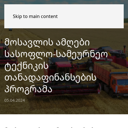
Skip to main content
ᲛᲝᲡᲐᲕᲚᲘᲡ ᲐᲛᲦᲔᲑᲘ
ᲡᲐᲡᲝᲤᲚᲝ-ᲡᲐᲛᲔᲣᲠᲜᲔᲝ
ᲢᲔᲥᲜᲘᲙᲘᲡ
ᲗᲐᲜᲐᲓᲐᲤᲘᲜᲐᲜᲡᲔᲑᲘᲡ
ᲞᲠᲝᲒᲠᲐᲛᲐ
05.04.2024