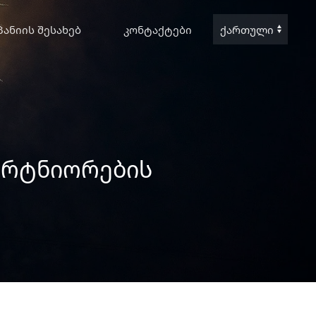
ᲞᲐᲜᲘᲘᲡ ᲨᲔᲡᲐᲮᲔᲑ
ᲙᲝᲜᲢᲐᲥᲢᲔᲑᲘ
Choose
a
language
ᲞᲐᲠᲢᲜᲘᲝᲠᲔᲑᲘᲡ