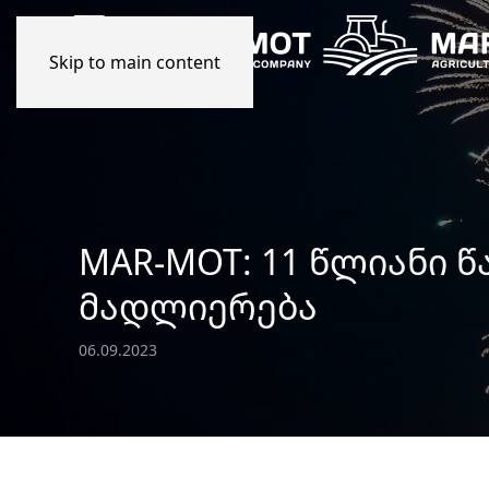
Skip to main content
MAR-MOT: 11 ᲬᲚᲘᲐᲜᲘ 
ᲛᲐᲓᲚᲘᲔᲠᲔᲑᲐ
06.09.2023