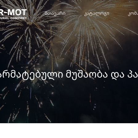
ᲛᲗᲐᲕᲐᲠᲘ
ᲙᲐᲢᲐᲚᲝᲒᲘ
ᲙᲝᲛ
ᲬᲐᲠᲛᲐᲢᲔᲑᲣᲚᲘ ᲛᲣᲨᲐᲝᲑᲐ ᲓᲐ 