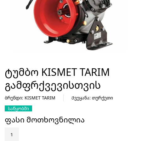
ᲢᲣᲛᲑᲝ KISMET TARIM
ᲒᲐᲛᲤᲠᲥᲕᲔᲕᲘᲡᲗᲕᲘᲡ
ბრენდი: KISMET TARIM
Ქვეყანა: თურქეთი
ᲡᲐᲬᲧᲝᲑᲨᲘ
ფასი მოთხოვნილია
რაოდენობა:
ტუმბო