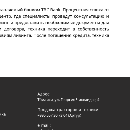
тавляемый банком TBC Bank. Процентная ставка от
центр, где специалисты проведут консультацию и
изинг и предоставить необходимые документы для
 договора, техника переходит в собственность
овиям лизинга. После погашения кредита, техника
Адрес:
Тбилиси, ул. Георгия Чикваидзе, 4
Продажа тракторов и техники:
ика
+995 557 30 73 64 (Артур)
e-mail: