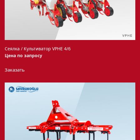
Сеялка / Культиватор VPHE 4/6
Цена по запросу
Этот
Заказать
товар
имеет
несколько
вариаций.
Опции
можно
выбрать
на
странице
товара.