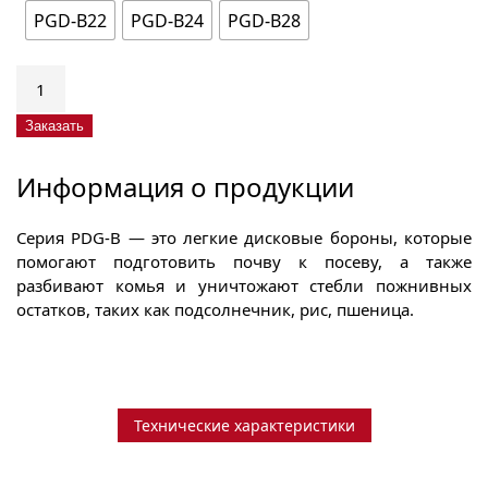
PGD-B22
PGD-B24
PGD-B28
Количество
товара
Лущильник
Заказать
(Disk
Harrow)
Информация о продукции
PGD-
B22
Серия PDG-B — это легкие дисковые бороны, которые
/
помогают подготовить почву к посеву, а также
24
разбивают комья и уничтожают стебли пожнивных
/
остатков, таких как подсолнечник, рис, пшеница.
28
Технические характеристики