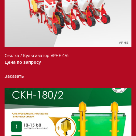
Сеялка / Культиватор VPHE 4/6
Цена по запросу
Этот
Заказать
товар
имеет
несколько
вариаций.
Опции
можно
выбрать
на
странице