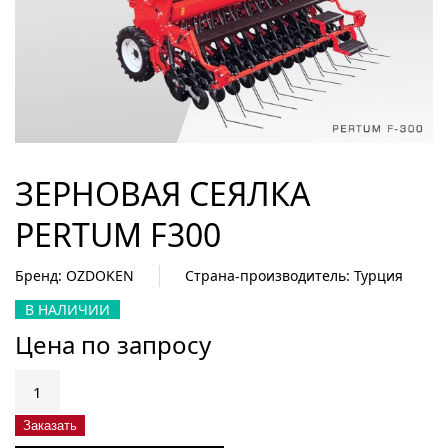
ЗЕРНОВАЯ СЕЯЛКА
PERTUM F300
Бренд: OZDOKEN
Страна-производитель: Турция
В НАЛИЧИИ
Цена по запросу
Количество
товара
Зерновая
Заказать
сеялка