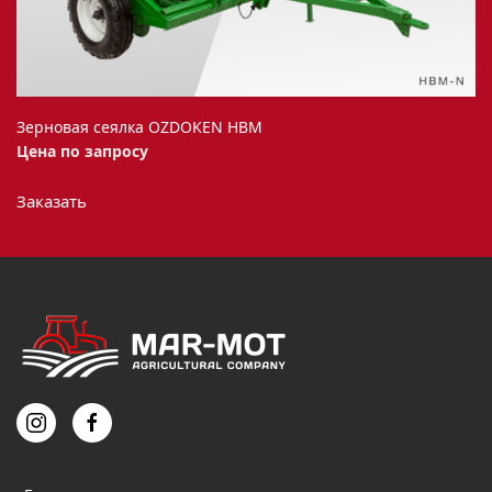
Зерновая сеялка OZDOKEN HBM
Цена по запросу
Этот
Заказать
товар
имеет
несколько
вариаций.
Опции
можно
выбрать
на
странице
товара.