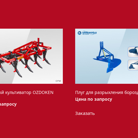
ый культиватор OZDOKEN
Плуг для разрыхления бороз
Цена по запросу
запросу
Этот
Этот
Заказать
товар
товар
имеет
имеет
несколько
несколько
вариаций.