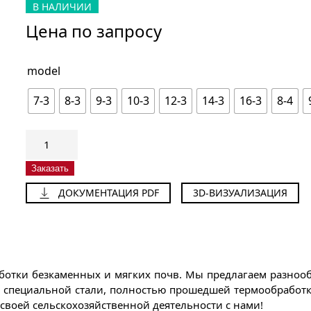
В НАЛИЧИИ
Цена по запросу
model
7-3
8-3
9-3
10-3
12-3
14-3
16-3
8-4
Количество
товара
Плуг
Заказать
стандартный
ДОКУМЕНТАЦИЯ PDF
3D-ВИЗУАЛИЗАЦИЯ
SAVRUKOGLU
SPS
ботки безкаменных и мягких почв. Мы предлагаем разноо
 специальной стали, полностью прошедшей термообработку
 своей сельскохозяйственной деятельности с нами!