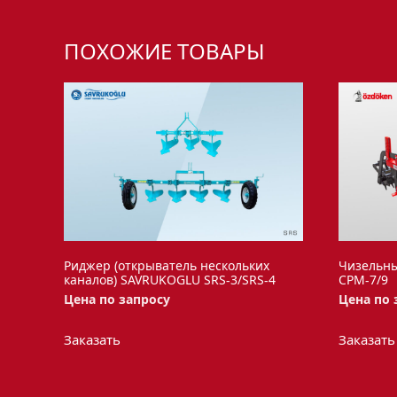
ПОХОЖИЕ ТОВАРЫ
Риджер (открыватель нескольких
Чизельн
каналов) SAVRUKOGLU SRS-3/SRS-4
CPM-7/9
Цена по запросу
Цена по 
Этот
Заказать
Заказать
товар
имеет
несколько