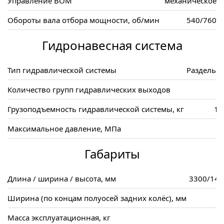
Управление ВОМ
механическое
Обороты вала отбора мощности, об/мин
540/760
Гидронавесная система
Тип гидравлической системы
Раздельн
Количество групп гидравлических выходов
Грузоподъемность гидравлической системы, кг
10
Максимальное давление, МПа
Габариты
Длина / ширина / высота, мм
3300/144
Ширина (по концам полуосей задних колёс), мм
Масса эксплуатационная, кг