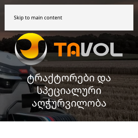
Skip to main content
ᲢᲠᲐᲥᲢᲝᲠᲔᲑᲘ ᲓᲐ
ᲡᲞᲔᲪᲘᲐᲚᲣᲠᲘ
ᲐᲦᲭᲣᲠᲕᲘᲚᲝᲑᲐ