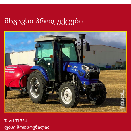
ᲛᲡᲒᲐᲕᲡᲘ ᲞᲠᲝᲓᲣᲥᲢᲔᲑᲘ
Tavol TL554
ფასი მოთხოვნილია