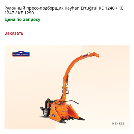
Рулонный пресс-подборщик Kayhan Ertuğrul KE 1240 / KE
1247 / KE 1290
Цена по запросу
Этот
Заказать
товар
имеет
несколько
вариаций.
Опции
можно
выбрать
на
странице
товара.