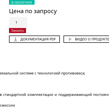
В НАЛИЧИИ
Цена по запросу
Количество
товара
Пресс-
Заказать
подборщик
ДОКУМЕНТАЦИЯ PDF
ВИДЕО О ПРОДУКТ
тюковый
KE-
555
вязальной системе с технологией противовеса;
 в стандартной комплектации и поддерживающий постоян
нсмиссии