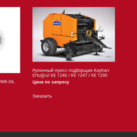
Рулонный пресс-подборщик Kayhan
Ertuğrul KE 1240 / KE 1247 / KE 1290
FWR-04,
Цена по запросу
Этот
Заказать
товар
имеет
несколько
вариаций.
Опции
можно
выбрать