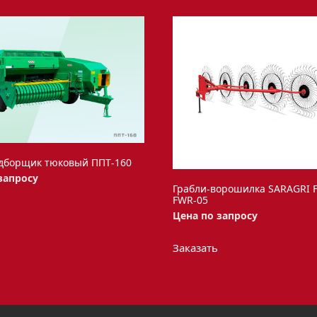
дборщик тюковый ППТ-160
запросу
Грабли-ворошилка SARAGRI 
FWR-05
Цена по запросу
Этот
Заказать
товар
имеет
несколько
вариаций.
Опции