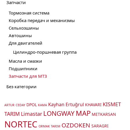
Запчасти
Тормозная система
Коробка передач и механизмы
Сельхозшины
Автошины
Для двигателей
Цилиндро-поршневая группа
Масла и смазки
Подшипники
Запчасти для МТЗ
Без категории
KISMET
Kayhan Ertuğrul
DPOL
KHAVARI
ARTUR
CEDAY
KAMA
MAP
LONGWAY
TARIM
Limastar
METKARSAN
NORTEC
OZDOKEN
SARAGRI
ORMAK TARIM