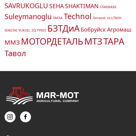
SAVRUKOGLU
SEHA
SHAKTIMAN
STARMAXX
Technol
Suleymanoglu
TAKSA
Terrasoli
ULUTASH
БЗТДиА
Бобруйск Агромаш
XINGTAI
YUKSEL
ZQ TYRES
МТЗ
ТАРА
МОТОРДЕТАЛЬ
ММЗ
Тавол