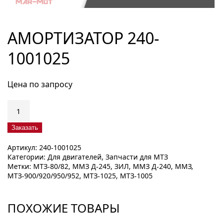
АМОРТИЗАТОР 240-
1001025
Цена по запросу
Количество
товара
Амортизатор
Заказать
240-
Артикул:
240-1001025
1001025
Категории:
Для двигателей
,
Запчасти для МТЗ
Метки:
МТЗ-80/82
,
ММЗ Д-245
,
ЗИЛ
,
ММЗ Д-240
,
ММЗ
,
МТЗ-900/920/950/952
,
МТЗ-1025
,
МТЗ-1005
ПОХОЖИЕ ТОВАРЫ