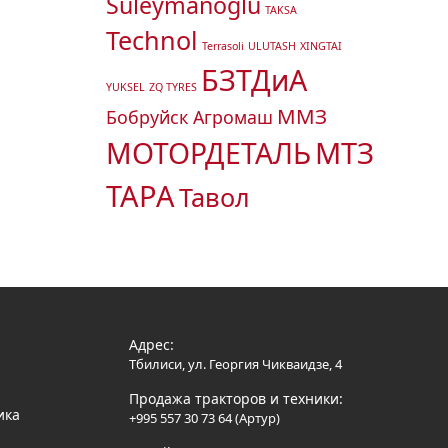
Suleymanoglu
TAKSA
Technol
Terrasoli
ULUTASH
XINGTAI
БЗТДиА
YUKSEL
ZQ TYRES
ММЗ
Бобруйск Агромаш
МТЗ
МОТОРДЕТАЛЬ
ТАРА
Тавол
Адрес:
Тбилиси, ул. Георгия Чикваидзе, 4
Продажа тракторов и техники:
ика
+995 557 30 73 64 (Артур)