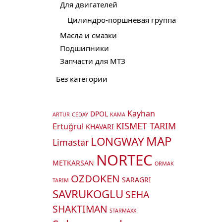
Для двигателей
Цилиндро-поршневая группа
Масла и смазки
Подшипники
Запчасти для МТЗ
Без категории
Kayhan
DPOL
ARTUR
CEDAY
KAMA
KISMET TARIM
Ertuğrul
KHAVARI
MAP
LONGWAY
Limastar
NORTEC
METKARSAN
ORMAK
OZDOKEN
SARAGRI
TARIM
SAVRUKOGLU
SEHA
SHAKTIMAN
STARMAXX