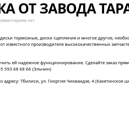
А ОТ ЗАВОДА ТАР
к
омментариев
нет
записи
Новая
поставка
иски тормозные, диски сцепления и многое другое, необ
от
от известного производителя высококачественных запчасте
завода
ТАРА
ечить ей надежное функционирование. Сделайте заказ прям
5 593 68 68 66 (Эльчин)
о адресу: Тбилиси, ул. Гиоргия Чикваидзе, 4 (Кахетинское ш