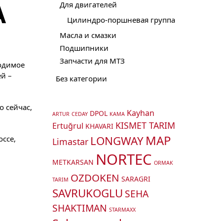
А
Для двигателей
Цилиндро-поршневая группа
Масла и смазки
Подшипники
Запчасти для МТЗ
ходимое
й –
Без категории
о сейчас,
Kayhan
DPOL
ARTUR
CEDAY
KAMA
KISMET TARIM
Ertuğrul
KHAVARI
MAP
LONGWAY
оссе,
Limastar
NORTEC
METKARSAN
ORMAK
OZDOKEN
SARAGRI
TARIM
SAVRUKOGLU
SEHA
SHAKTIMAN
STARMAXX