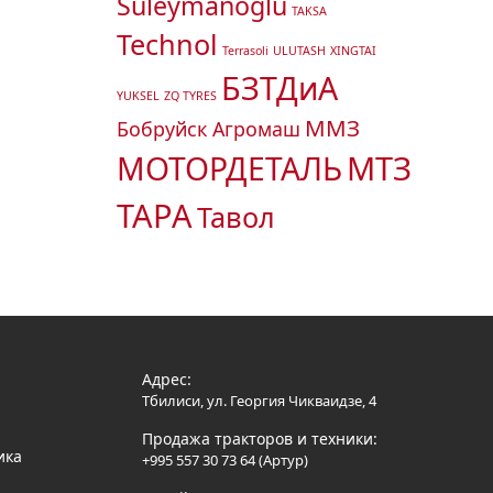
Suleymanoglu
TAKSA
Technol
Terrasoli
ULUTASH
XINGTAI
БЗТДиА
YUKSEL
ZQ TYRES
ММЗ
Бобруйск Агромаш
МТЗ
МОТОРДЕТАЛЬ
ТАРА
Тавол
Адрес:
Тбилиси, ул. Георгия Чикваидзе, 4
Продажа тракторов и техники:
ика
+995 557 30 73 64 (Артур)