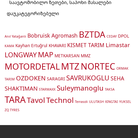
საავტომობილო ზეთები, საპოხი მასალები
დაუკატეგორიზებული
BZTDA
Bobruisk Agromash
DPOL
Anıl Yatağanlı
CEDAY
Limastar
KISMET TARIM
Kayhan Ertuğrul
KHAVARI
KAMA
MAP
LONGWAY
METKARSAN
MMZ
MTZ
MOTORDETAL
NORTEC
ORMAK
SAVRUKOGLU
OZDOKEN
SEHA
SARAGRI
TARIM
Suleymanoglu
SHAKTIMAN
STARMAXX
TAKSA
TARA
Tavol
Technol
Terrasoli
ULUTASH
XINGTAI
YUKSEL
ZQ TYRES