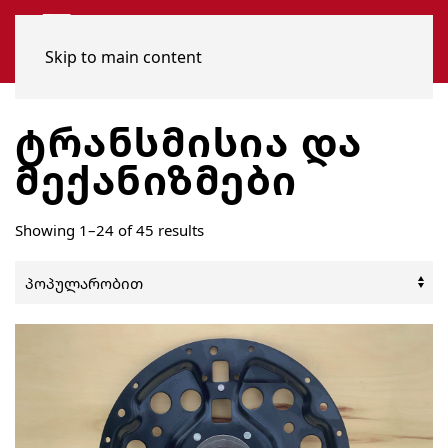
Skip to main content
ᲢᲠᲐᲜᲡᲛᲘᲡᲘᲐ ᲓᲐ
ᲛᲔᲥᲐᲜᲘᲖᲛᲔᲑᲘ
Sorted
Showing 1–24 of 45 results
by
popularity