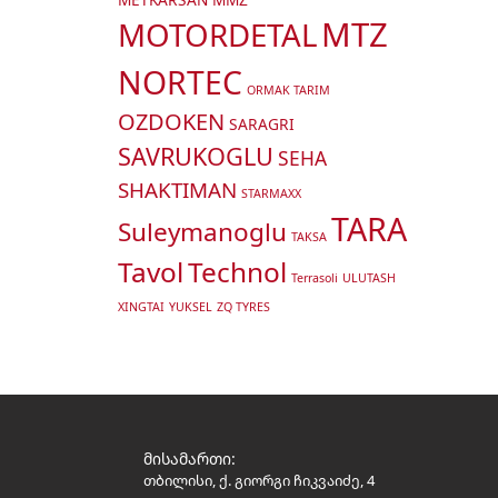
MTZ
MOTORDETAL
NORTEC
ORMAK TARIM
OZDOKEN
SARAGRI
SAVRUKOGLU
SEHA
SHAKTIMAN
STARMAXX
TARA
Suleymanoglu
TAKSA
Tavol
Technol
Terrasoli
ULUTASH
XINGTAI
YUKSEL
ZQ TYRES
მისამართი:
თბილისი, ქ. გიორგი ჩიკვაიძე, 4