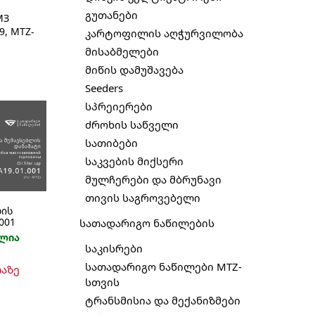
გუთანები
МЗ
9
,
MTZ-
კარტოფილის აღჭურვილობა
მისაბმელები
მიწის დამუშავება
Seeders
სპრეიერები
ძროხის საწველი
სათიბები
საკვების მიქსერი
მულჩერები და მბრუნავი
თივის საგროვებელი
ლის
001
სათადარიგო ნაწილების
ლია
საკისრები
სათადარიგო ნაწილები MTZ-
თაზე
სთვის
ტრანსმისია და მექანიზმები