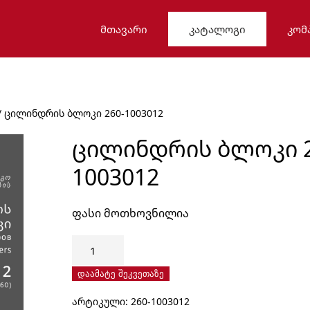
ᲛᲗᲐᲕᲐᲠᲘ
ᲙᲐᲢᲐᲚᲝᲒᲘ
ᲙᲝᲛ
/ ცილინდრის ბლოკი 260-1003012
ᲪᲘᲚᲘᲜᲓᲠᲘᲡ ᲑᲚᲝᲙᲘ 2
1003012
ფასი მოთხოვნილია
რაოდენობა:
ცილინდრის
ბლოკი
დაამატე შეკვეთაზე
260-
არტიკული:
260-1003012
1003012