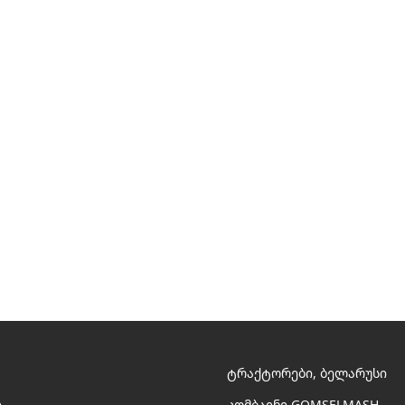
ტრაქტორები, ბელარუსი
ი
კომბაინი GOMSELMASH