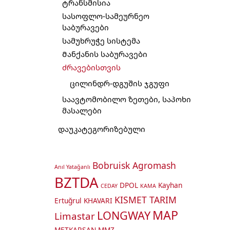
ტრანსმისია
სასოფლო-სამეურნეო
საბურავები
სამუხრუჭე სისტემა
Მანქანის საბურავები
ძრავებისთვის
ცილინდრ-დგუშის ჯგუფი
საავტომობილო ზეთები, საპოხი
მასალები
დაუკატეგორიზებული
Bobruisk Agromash
Anıl Yatağanlı
BZTDA
DPOL
Kayhan
CEDAY
KAMA
KISMET TARIM
Ertuğrul
KHAVARI
MAP
LONGWAY
Limastar
METKARSAN
MMZ