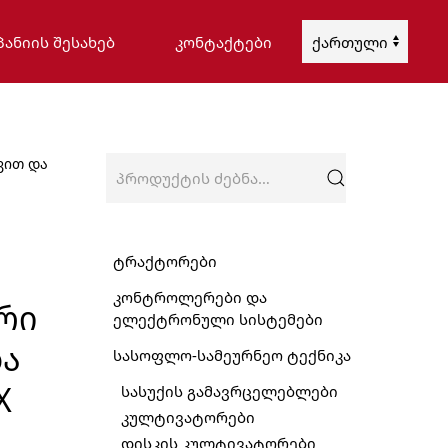
ᲞᲐᲜᲘᲘᲡ ᲨᲔᲡᲐᲮᲔᲑ
ᲙᲝᲜᲢᲐᲥᲢᲔᲑᲘ
Choose
a
language
ძებნა:
ვით და
ტრაქტორები
კონტროლერები და
ᲠᲘ
ელექტრონული სისტემები
ᲓᲐ
სასოფლო-სამეურნეო ტექნიკა
X
სასუქის გამავრცელებლები
კულტივატორები
დისკის კულტივატორები