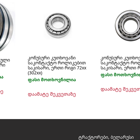
კონუსური კუთხოვანი
კონუსური კუთხო
რული
საკონტაქტო როლიკებით
საკონტაქტო რო
რი
საკისარი, ერთი რიგი 72xx
საკისარი, ერთი რ
(302xx)
ფასი მოთხოვნი
ია
ფასი მოთხოვნილია
This
This
დაამატე შეკვე
ზე
product
დაამატე შეკვეთაზე
product
has
has
multiple
multiple
variants.
variants.
The
The
options
options
may
may
ტრაქტორები, ბელარუსი
be