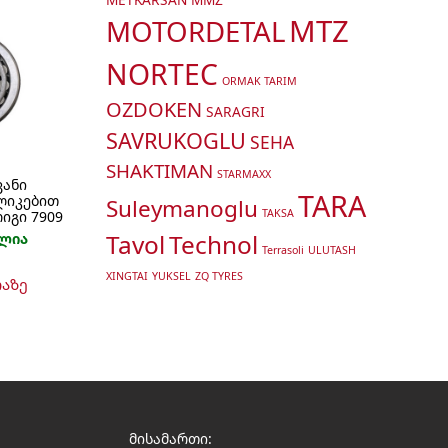
MTZ
MOTORDETAL
NORTEC
ORMAK TARIM
OZDOKEN
SARAGRI
SAVRUKOGLU
SEHA
SHAKTIMAN
STARMAXX
ვანი
TARA
ლიკებით
Suleymanoglu
TAKSA
იგი 7909
Tavol
Technol
ლია
Terrasoli
ULUTASH
XINGTAI
YUKSEL
ZQ TYRES
თაზე
მისამართი: