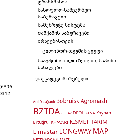
ტრანსმისია
სასოფლო-სამეურნეო
საბურავები
სამუხრუჭე სისტემა
Მანქანის საბურავები
ძრავებისთვის
ცილინდრ-დგუშის ჯგუფი
საავტომობილო ზეთები, საპოხი
მასალები
დაუკატეგორიზებული
(6306-
80312
Bobruisk Agromash
Anıl Yatağanlı
BZTDA
DPOL
Kayhan
CEDAY
KAMA
KISMET TARIM
Ertuğrul
KHAVARI
MAP
LONGWAY
Limastar
METKARSAN
MMZ