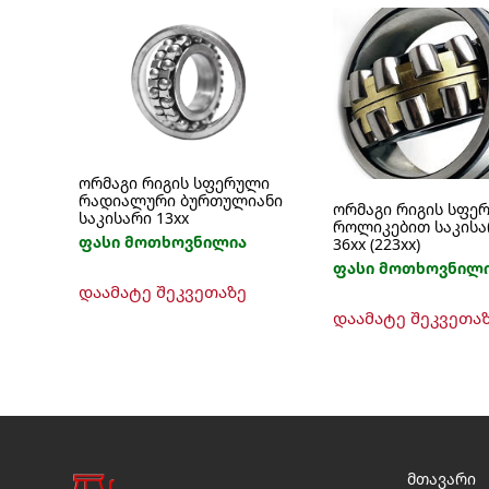
ორმაგი რიგის სფერული
რადიალური ბურთულიანი
ორმაგი რიგის სფე
საკისარი 13xx
როლიკებით საკისა
ფასი მოთხოვნილია
36xx (223xx)
ფასი მოთხოვნილ
This
დაამატე შეკვეთაზე
product
has
დაამატე შეკვეთა
multiple
variants.
The
options
may
be
მთავარი
chosen