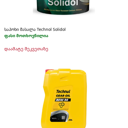
page
საპოხი მასალა Technol Solidol
ფასი მოთხოვნილია
This
დაამატე შეკვეთაზე
product
has
multiple
variants.
The
options
may
be
chosen
on
the
product
page