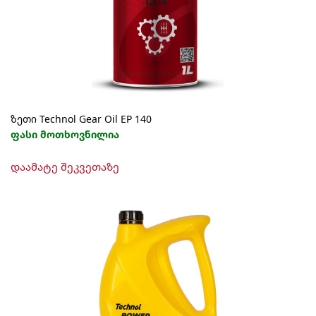
ზეთი Technol Gear Oil EP 140
ფასი მოთხოვნილია
This
დაამატე შეკვეთაზე
product
has
multiple
variants.
The
options
may
be
chosen
on