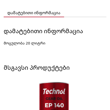
46
დამატებითი ინფორმაცია
ᲓᲐᲛᲐᲢᲔᲑᲘᲗᲘ ᲘᲜᲤᲝᲠᲛᲐᲪᲘᲐ
მოცულობა
20 ლიტრი
ᲛᲡᲒᲐᲕᲡᲘ ᲞᲠᲝᲓᲣᲥᲢᲔᲑᲘ