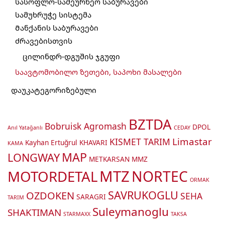
სასოფლო-სამეურნეო საბურავები
სამუხრუჭე სისტემა
Მანქანის საბურავები
ძრავებისთვის
ცილინდრ-დგუშის ჯგუფი
საავტომობილო ზეთები, საპოხი მასალები
დაუკატეგორიზებული
BZTDA
Bobruisk Agromash
DPOL
Anıl Yatağanlı
CEDAY
Limastar
KISMET TARIM
Kayhan Ertuğrul
KHAVARI
KAMA
MAP
LONGWAY
METKARSAN
MMZ
MTZ
MOTORDETAL
NORTEC
ORMAK
SAVRUKOGLU
OZDOKEN
SEHA
SARAGRI
TARIM
Suleymanoglu
SHAKTIMAN
STARMAXX
TAKSA