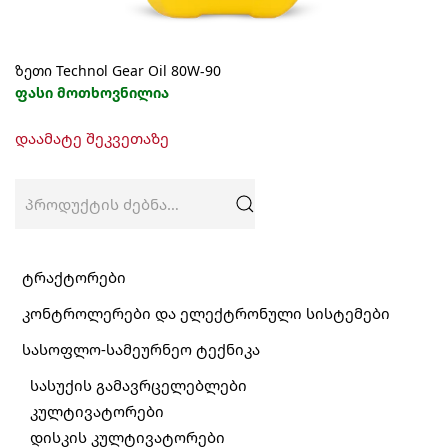
ზეთი Technol Gear Oil 80W-90
ფასი მოთხოვნილია
This
დაამატე შეკვეთაზე
product
has
multiple
ძებნა:
variants.
The
options
may
ტრაქტორები
be
კონტროლერები და ელექტრონული სისტემები
chosen
on
სასოფლო-სამეურნეო ტექნიკა
the
product
სასუქის გამავრცელებლები
page
კულტივატორები
დისკის კულტივატორები