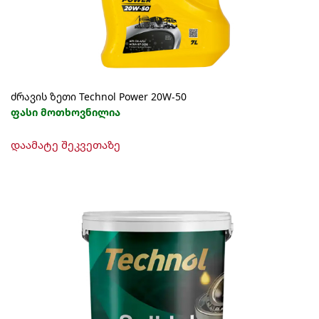
the
product
page
ძრავის ზეთი Technol Power 20W-50
ფასი მოთხოვნილია
This
დაამატე შეკვეთაზე
product
has
multiple
variants.
The
options
may
be
chosen
on
the
product