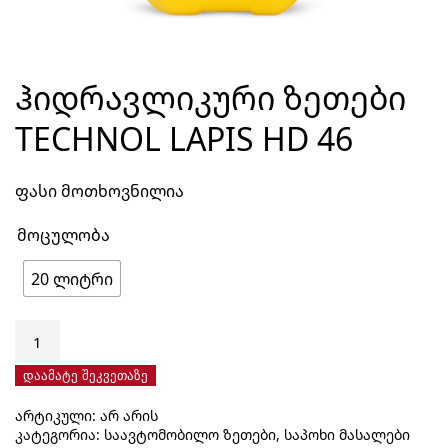
ᲰᲘᲓᲠᲐᲕᲚᲘᲙᲣᲠᲘ ᲖᲔᲗᲔᲑᲘ
TECHNOL LAPIS HD 46
ფასი მოთხოვნილია
მოცულობა
20 ლიტრი
რაოდენობა:
ჰიდრავლიკური
ზეთები
დაამატე შეკვეთაზე
Technol
არტიკული:
არ არის
Lapis
კატეგორია:
საავტომობილო ზეთები, საპოხი მასალები
HD