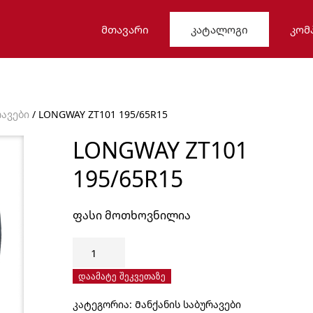
ᲛᲗᲐᲕᲐᲠᲘ
ᲙᲐᲢᲐᲚᲝᲒᲘ
ᲙᲝᲛ
რავები
/ LONGWAY ZT101 195/65R15
LONGWAY ZT101
195/65R15
ფასი მოთხოვნილია
რაოდენობა:
LONGWAY
ZT101
დაამატე შეკვეთაზე
195/65R15
კატეგორია:
Მანქანის საბურავები