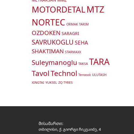
MTZ
MOTORDETAL
NORTEC
ORMAK TARIM
OZDOKEN
SARAGRI
SAVRUKOGLU
SEHA
SHAKTIMAN
STARMAXX
TARA
Suleymanoglu
TAKSA
Tavol
Technol
Terrasoli
ULUTASH
XINGTAI
YUKSEL
ZQ TYRES
მისამართი:
თბილისი, ქ. გიორგი ჩიკვაიძე, 4