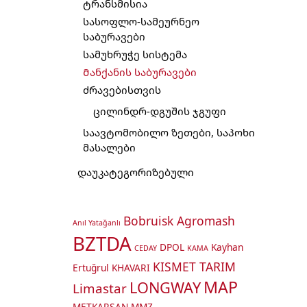
ტრანსმისია
სასოფლო-სამეურნეო
საბურავები
სამუხრუჭე სისტემა
Მანქანის საბურავები
ძრავებისთვის
ცილინდრ-დგუშის ჯგუფი
საავტომობილო ზეთები, საპოხი
მასალები
დაუკატეგორიზებული
Bobruisk Agromash
Anıl Yatağanlı
BZTDA
DPOL
Kayhan
CEDAY
KAMA
KISMET TARIM
Ertuğrul
KHAVARI
MAP
LONGWAY
Limastar
METKARSAN
MMZ