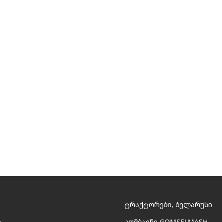
ტრაქტორები, ბელარუსი
ი
კომბაინი GOMSELMASH