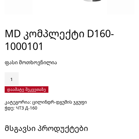
MD ᲙᲝᲛᲞᲚᲔᲥᲢᲘ D160-
1000101
ფასი მოთხოვნილია
რაოდენობა:
MD
კომპლექტი
დაამატე შეკვეთაზე
D160-
კატეგორია:
ცილინდრ-დგუშის ჯგუფი
1000101
ჭდე:
ЧТЗ Д-160
ᲛᲡᲒᲐᲕᲡᲘ ᲞᲠᲝᲓᲣᲥᲢᲔᲑᲘ