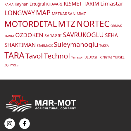
Limastar
KISMET TARIM
Kayhan Ertuğrul
KHAVARI
KAMA
MAP
LONGWAY
METKARSAN
MMZ
MTZ
MOTORDETAL
NORTEC
ORMAK
SAVRUKOGLU
OZDOKEN
SEHA
SARAGRI
TARIM
Suleymanoglu
SHAKTIMAN
STARMAXX
TAKSA
TARA
Tavol
Technol
Terrasoli
ULUTASH
XINGTAI
YUKSEL
ZQ TYRES