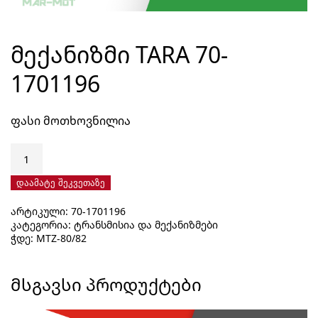
ᲛᲔᲥᲐᲜᲘᲖᲛᲘ TARA 70-
1701196
ფასი მოთხოვნილია
რაოდენობა:
მექანიზმი
TARA
დაამატე შეკვეთაზე
70-
არტიკული:
70-1701196
1701196
კატეგორია:
ტრანსმისია და მექანიზმები
ჭდე:
MTZ-80/82
ᲛᲡᲒᲐᲕᲡᲘ ᲞᲠᲝᲓᲣᲥᲢᲔᲑᲘ