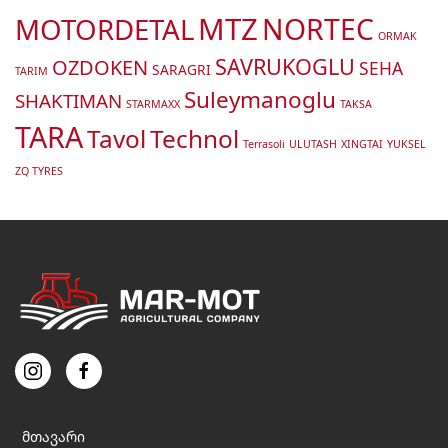
MTZ
MOTORDETAL
NORTEC
ORMAK
SAVRUKOGLU
OZDOKEN
SEHA
SARAGRI
TARIM
Suleymanoglu
SHAKTIMAN
STARMAXX
TAKSA
TARA
Tavol
Technol
Terrasoli
ULUTASH
XINGTAI
YUKSEL
ZQ TYRES
მთავარი