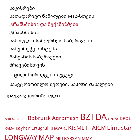
საკისრები
სათადარიგო ნაწილები MTZ-სთვის
ტრანსმისია და მექანიზმები
ტრანსმისია
სასოფლო-სამეურნეო საბურავები
სამუხრუჭე სისტემა
Მანქანის საბურავები
ძრავებისთვის
ცილინდრ-დგუშის ჯგუფი
საავტომობილო ზეთები, საპოხი მასალები
დაუკატეგორიზებული
BZTDA
Bobruisk Agromash
DPOL
Anıl Yatağanlı
CEDAY
Limastar
KISMET TARIM
Kayhan Ertuğrul
KHAVARI
KAMA
MAP
LONGWAY
METKARSAN
MMZ