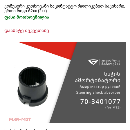
კონუსური კუთხოვანი საკონტაქტო როლიკებით საკისარი,
ერთი რიგი 62xx (2xx)
ფასი მოთხოვნილია
This
დაამატე შეკვეთაზე
product
has
multiple
variants.
The
options
may
be
chosen
on
the
product
page