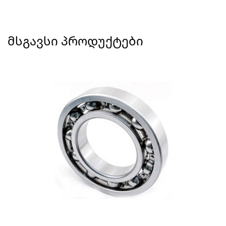
ᲛᲡᲒᲐᲕᲡᲘ ᲞᲠᲝᲓᲣᲥᲢᲔᲑᲘ