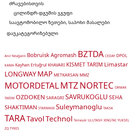
ძრავებისთვის
ცილინდრ-დგუშის ჯგუფი
საავტომობილო ზეთები, საპოხი მასალები
დაუკატეგორიზებული
BZTDA
Bobruisk Agromash
DPOL
Anıl Yatağanlı
CEDAY
Limastar
KISMET TARIM
Kayhan Ertuğrul
KHAVARI
KAMA
MAP
LONGWAY
METKARSAN
MMZ
MTZ
MOTORDETAL
NORTEC
ORMAK
SAVRUKOGLU
OZDOKEN
SEHA
SARAGRI
TARIM
Suleymanoglu
SHAKTIMAN
STARMAXX
TAKSA
TARA
Tavol
Technol
Terrasoli
ULUTASH
XINGTAI
YUKSEL
ZQ TYRES