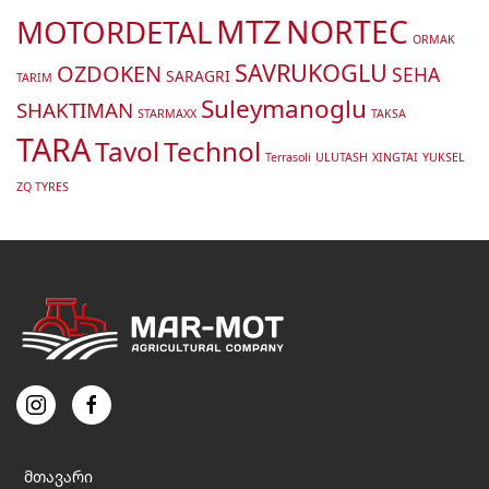
MTZ
MOTORDETAL
NORTEC
ORMAK
SAVRUKOGLU
OZDOKEN
SEHA
SARAGRI
TARIM
Suleymanoglu
SHAKTIMAN
STARMAXX
TAKSA
TARA
Tavol
Technol
Terrasoli
ULUTASH
XINGTAI
YUKSEL
ZQ TYRES
მთავარი