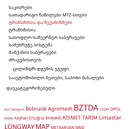
საკისრები
სათადარიგო ნაწილები MTZ-სთვის
ტრანსმისია და მექანიზმები
ტრანსმისია
სასოფლო-სამეურნეო საბურავები
სამუხრუჭე სისტემა
Მანქანის საბურავები
ძრავებისთვის
ცილინდრ-დგუშის ჯგუფი
საავტომობილო ზეთები, საპოხი მასალები
დაუკატეგორიზებული
BZTDA
Bobruisk Agromash
DPOL
Anıl Yatağanlı
CEDAY
Limastar
KISMET TARIM
Kayhan Ertuğrul
KHAVARI
KAMA
MAP
LONGWAY
METKARSAN
MMZ